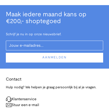
Maak iedere maand kans op
€200,- shoptegoed
Schrijf je nu in op onze nieuwsbrief.
Your Email
AANMELDEN
Contact
Hulp nodig? We helpen je graag persoonlijk bij al je vragen.
Klantenservice
Stuur een e-mail