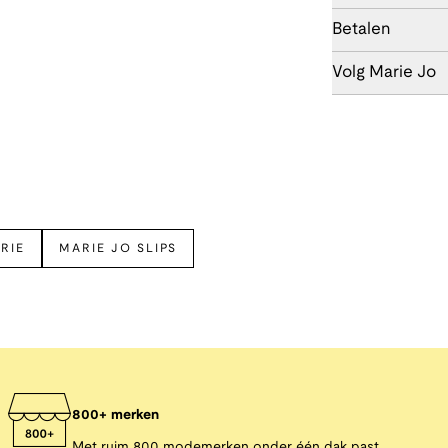
Betalen
Volg Marie Jo
RIE
MARIE JO SLIPS
800+ merken
Met ruim 800 modemerken onder één dak past