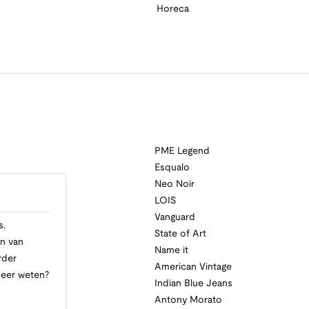
Horeca
PME Legend
Esqualo
Neo Noir
a
LOIS
i
Vanguard
s.
State of Art
n van
Name it
rder
American Vintage
Meer weten?
Indian Blue Jeans
Antony Morato