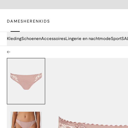
DAMES
HEREN
KIDS
Kleding
Schoenen
Accessoires
Lingerie en nachtmode
Sport
SA