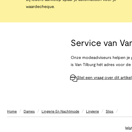
waardecheque.
Service van
Van
Onze modeadviseurs helpen je g
is Van Tilburg hét adres voor d
Stel een vraag over dit artikel
/
/
/
/
/
Home
Dames
Lingerie En Nachtmode
Lingerie
Slips
Wat