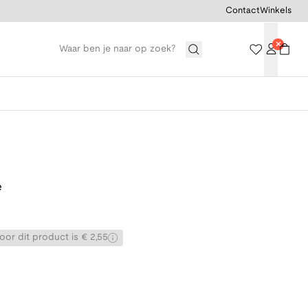
Contact
Winkels
e
or dit product is € 2,55