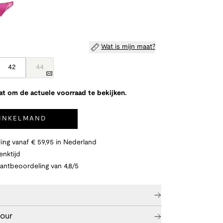
Wat is mijn maat?
42
44
at om de actuele voorraad te bekijken.
WINKELMAND
ing vanaf € 59,95 in Nederland
nktijd
lantbeoordeling van 4,8/5
tour