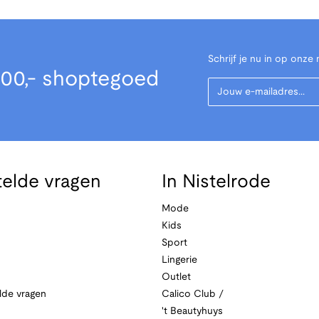
Schrijf je nu in op onze 
00,- shoptegoed
Your Email
telde vragen
In Nistelrode
Mode
Kids
Sport
Lingerie
Outlet
lde vragen
Calico Club /
't Beautyhuys