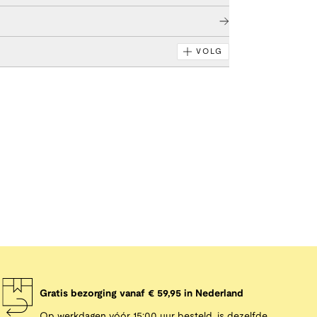
VOLG
Gratis bezorging vanaf € 59,95 in Nederland
Op werkdagen vóór 15:00 uur besteld, is dezelfde