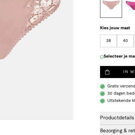
Kies jouw maat
38
40
Selecteer je ma
IN 
Gratis verzend
30 dagen bede
Uitstekende k
Productdetails
Bezorging & re