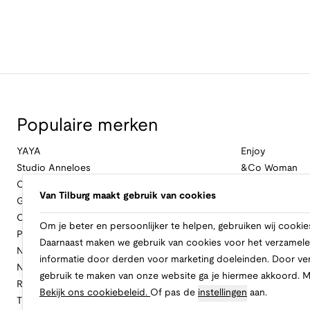
Populaire merken
YAYA
Enjoy
Studio Anneloes
&Co Woman
Cambio
Nukus
Van Tilburg maakt gebruik van cookies
Geisha
Law Of The Se
Cast Iron
Cavallaro Napol
Om je beter en persoonlijker te helpen, gebruiken wij cookie
Profuomo
Ballin
Daarnaast maken we gebruik van cookies voor het verzamele
No Excess
Only
informatie door derden voor marketing doeleinden. Door ve
New Balance
Freebird
gebruik te maken van onze website ga je hiermee akkoord. 
Rinascimento
Alix The Label
Bekijk ons cookiebeleid.
Of pas de
instellingen
aan.
Tramontana
CASAMODA