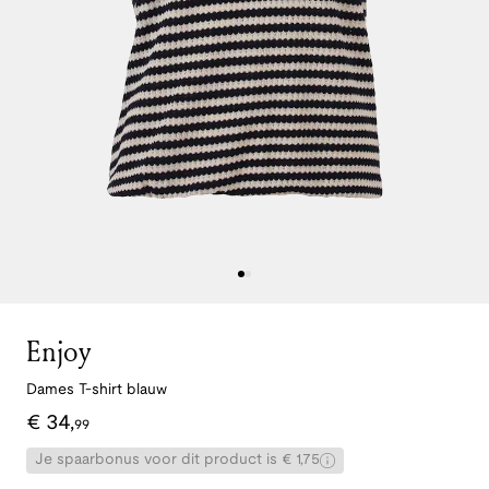
Enjoy
Dames T-shirt blauw
€
34
,
99
Je spaarbonus voor dit product is € 1,75