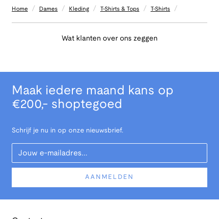
/
/
/
/
/
Home
Dames
Kleding
T-Shirts & Tops
T-Shirts
Wat klanten over ons zeggen
Maak iedere maand kans op
€200,- shoptegoed
Schrijf je nu in op onze nieuwsbrief.
Your Email
AANMELDEN