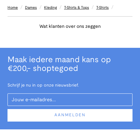
/
/
/
/
/
Home
Dames
Kleding
T-Shirts & Tops
T-Shirts
Wat klanten over ons zeggen
Maak iedere maand kans op
€200,- shoptegoed
Schrijf je nu in op onze nieuwsbrief.
Your Email
AANMELDEN