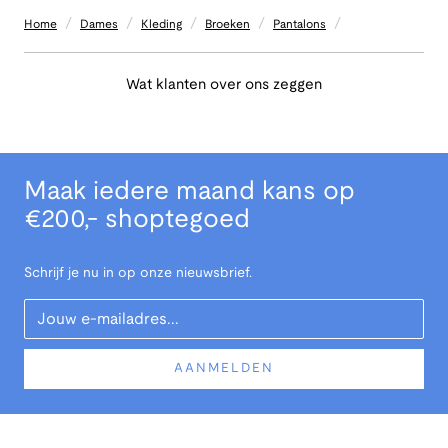
/
/
/
/
/
Home
Dames
Kleding
Broeken
Pantalons
Wat klanten over ons zeggen
Maak iedere maand kans op
€200,- shoptegoed
Schrijf je nu in op onze nieuwsbrief.
Your Email
AANMELDEN