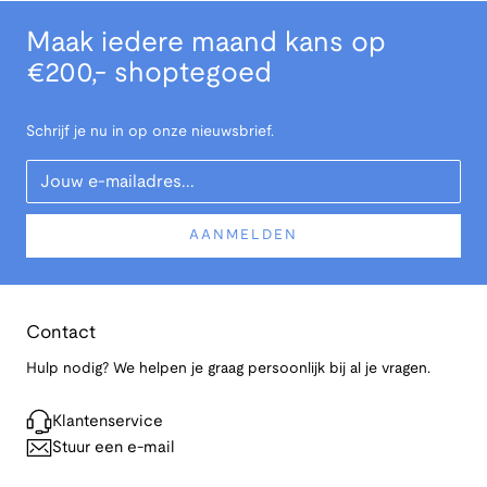
Maak iedere maand kans op
€200,- shoptegoed
Schrijf je nu in op onze nieuwsbrief.
Your Email
AANMELDEN
Contact
Hulp nodig? We helpen je graag persoonlijk bij al je vragen.
Klantenservice
Stuur een e-mail