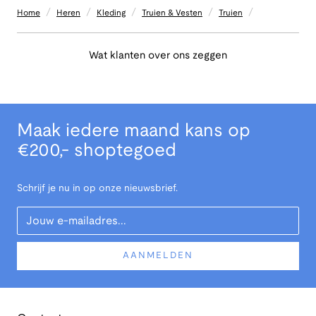
/
/
/
/
/
Home
Heren
Kleding
Truien & Vesten
Truien
Wat klanten over ons zeggen
Maak iedere maand kans op
€200,- shoptegoed
Schrijf je nu in op onze nieuwsbrief.
Your Email
AANMELDEN