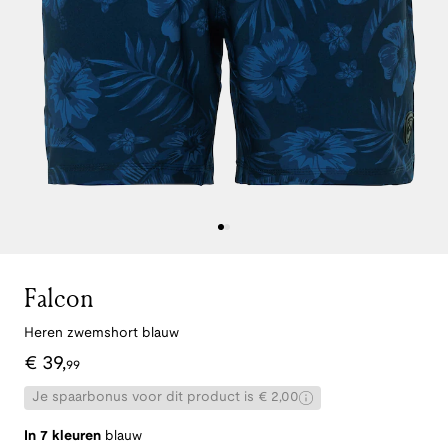
Falcon
Heren zwemshort blauw
€
39
,
99
Je spaarbonus voor dit product is € 2,00
In 7 kleuren
blauw