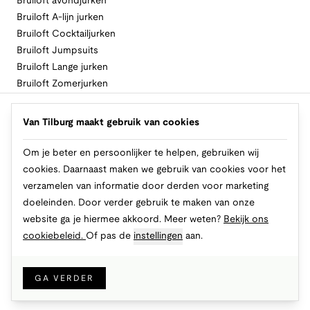
Bruiloft avondjurken
Bruiloft A-lijn jurken
Bruiloft Cocktailjurken
Bruiloft Jumpsuits
Bruiloft Lange jurken
Bruiloft Zomerjurken
Volg Van Tilburg
Van Tilburg maakt gebruik van cookies
Om je beter en persoonlijker te helpen, gebruiken wij
cookies. Daarnaast maken we gebruik van cookies voor het
Makkelijk en veilig betalen
verzamelen van informatie door derden voor marketing
doeleinden. Door verder gebruik te maken van onze
website ga je hiermee akkoord. Meer weten?
Bekijk ons
cookiebeleid.
Of pas de
instellingen
aan.
© 2026 Van Tilburg Online
Cookies
Privacy
Algemene voorwaarden
GA VERDER
IN WINKELMAND