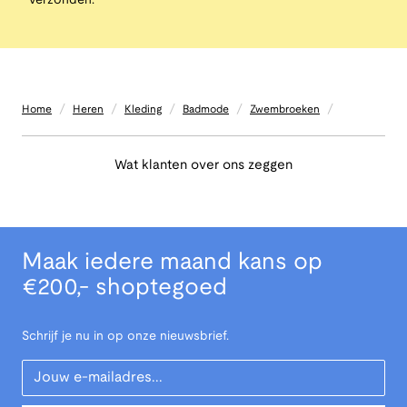
verzonden.
/
/
/
/
/
Home
Heren
Kleding
Badmode
Zwembroeken
Wat klanten over ons zeggen
Maak iedere maand kans op
€200,- shoptegoed
Schrijf je nu in op onze nieuwsbrief.
Your Email