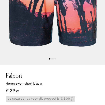
Falcon
Heren zwemshort blauw
€
39
,
99
Je spaarbonus voor dit product is € 2,00