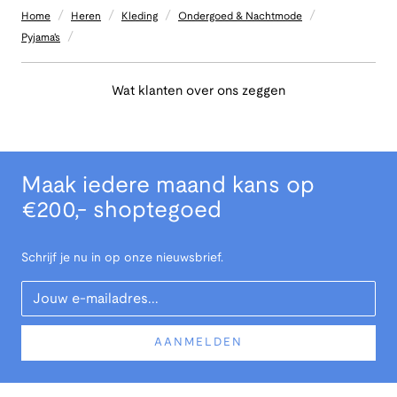
/
/
/
/
Home
Heren
Kleding
Ondergoed & Nachtmode
/
Pyjama's
Wat klanten over ons zeggen
Maak iedere maand kans op
€200,- shoptegoed
Schrijf je nu in op onze nieuwsbrief.
Your Email
AANMELDEN