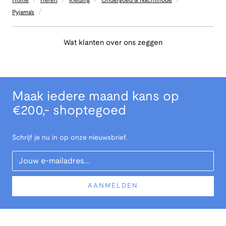
Home
Heren
Kleding
Ondergoed & Nachtmode
/
Pyjama's
Wat klanten over ons zeggen
Maak iedere maand kans op
€200,- shoptegoed
Schrijf je nu in op onze nieuwsbrief.
Your Email
AANMELDEN