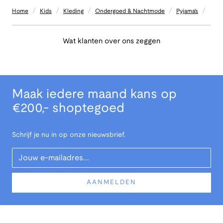
/
/
/
/
/
Home
Kids
Kleding
Ondergoed & Nachtmode
Pyjama's
Wat klanten over ons zeggen
Maak iedere maand kans op
€200,- shoptegoed
Schrijf je nu in op onze nieuwsbrief.
Your Email
AANMELDEN