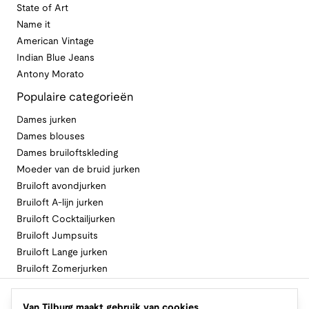
State of Art
Name it
American Vintage
Indian Blue Jeans
Antony Morato
Populaire categorieën
Dames jurken
Dames blouses
Dames bruiloftskleding
Moeder van de bruid jurken
Bruiloft avondjurken
Bruiloft A-lijn jurken
Bruiloft Cocktailjurken
Bruiloft Jumpsuits
Bruiloft Lange jurken
Bruiloft Zomerjurken
Volg Van Tilburg
Van Tilburg maakt gebruik van cookies