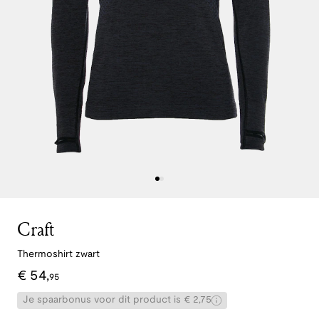
Craft
Thermoshirt zwart
€
54
,
95
Je spaarbonus voor dit product is € 2,75