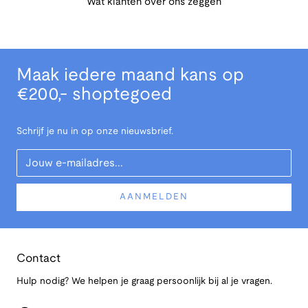
Wat klanten over ons zeggen
Maak iedere maand kans op
€200,- shoptegoed
Schrijf je nu in op onze nieuwsbrief.
Your Email
AANMELDEN
Contact
Hulp nodig? We helpen je graag persoonlijk bij al je vragen.