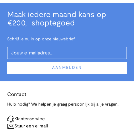
Maak iedere maand kans op
€200,- shoptegoed
Schrijf je nu in op onze nieuwsbrief.
Your Email
AANMELDEN
Contact
Hulp nodig? We helpen je graag persoonlijk bij al je vragen.
Klantenservice
Stuur een e-mail