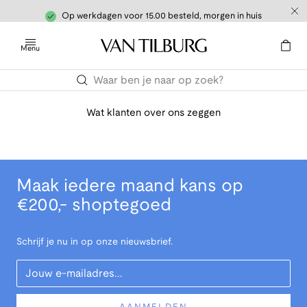
Op werkdagen voor 15.00 besteld, morgen in huis
Menu
Wat klanten over ons zeggen
Maak iedere maand kans op
€200,- shoptegoed
Schrijf je nu in op onze nieuwsbrief.
Your Email