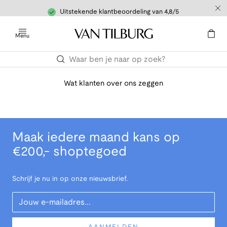
Uitstekende klantbeoordeling van 4,8/5
Menu
Wat klanten over ons zeggen
Maak iedere maand kans op
€200,- shoptegoed
Schrijf je nu in op onze nieuwsbrief.
Your Email