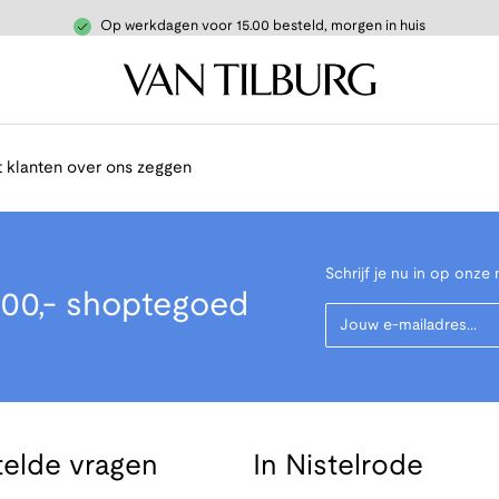
Op werkdagen voor 15.00 besteld, morgen in huis
 klanten over ons zeggen
Schrijf je nu in op onze 
00,- shoptegoed
Your Email
telde vragen
In Nistelrode