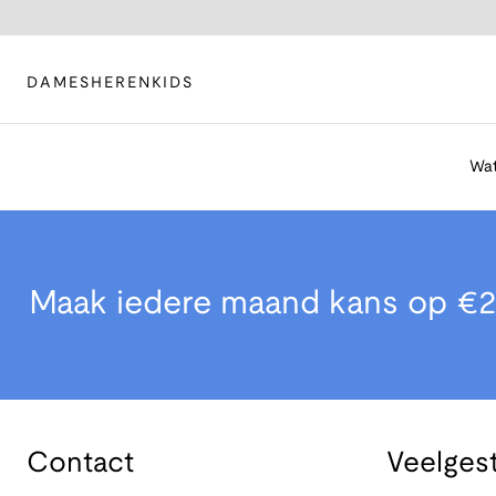
DAMES
HEREN
KIDS
Wat
Maak iedere maand kans op €2
Contact
Veelges