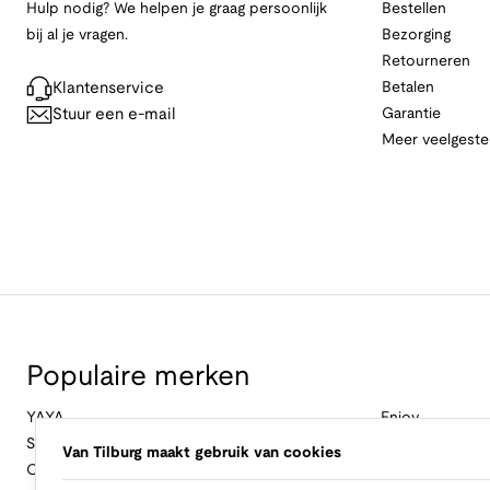
Hulp nodig? We helpen je graag persoonlijk
Bestellen
bij al je vragen.
Bezorging
Retourneren
Klantenservice
Betalen
Stuur een e-mail
Garantie
Meer veelgeste
Populaire merken
YAYA
Enjoy
Studio Anneloes
&Co Woman
Van Tilburg maakt gebruik van cookies
Cambio
Nukus