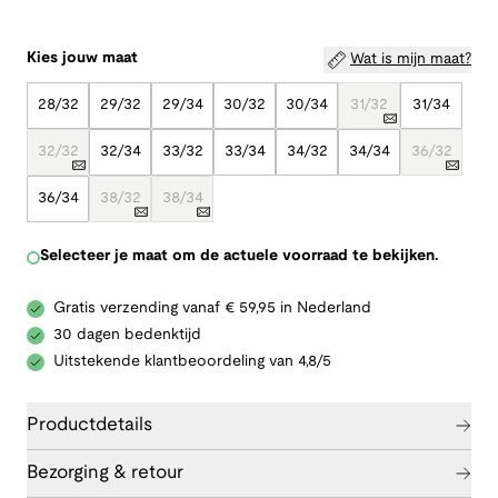
Kies jouw maat
Wat is mijn maat?
28/32
29/32
29/34
30/32
30/34
31/32
31/34
32/32
32/34
33/32
33/34
34/32
34/34
36/32
36/34
38/32
38/34
Selecteer je maat om de actuele voorraad te bekijken.
Gratis verzending vanaf € 59,95 in Nederland
30 dagen bedenktijd
Uitstekende klantbeoordeling van 4,8/5
Productdetails
Bezorging & retour