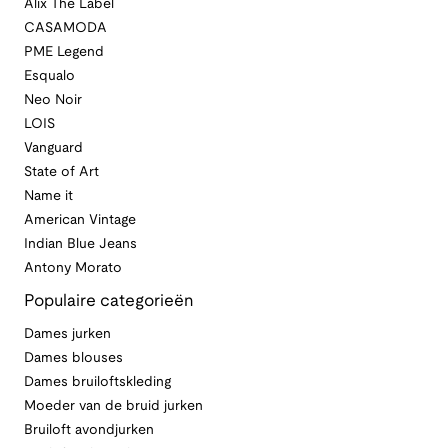
Alix The Label
CASAMODA
PME Legend
Esqualo
Neo Noir
LOIS
Vanguard
State of Art
Name it
American Vintage
Indian Blue Jeans
Antony Morato
Populaire categorieën
Dames jurken
Dames blouses
Dames bruiloftskleding
Moeder van de bruid jurken
Bruiloft avondjurken