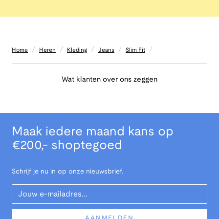
/
/
/
/
/
Home
Heren
Kleding
Jeans
Slim Fit
Wat klanten over ons zeggen
Maak iedere maand kans op
€200,- shoptegoed
Schrijf je nu in op onze nieuwsbrief.
Your Email
AANMELDEN