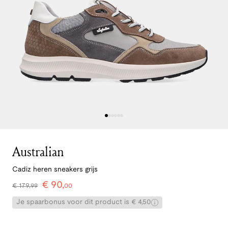
Australian
Cadiz heren sneakers grijs
€
90
,
€
179
,
99
00
Je spaarbonus voor dit product is € 4,50