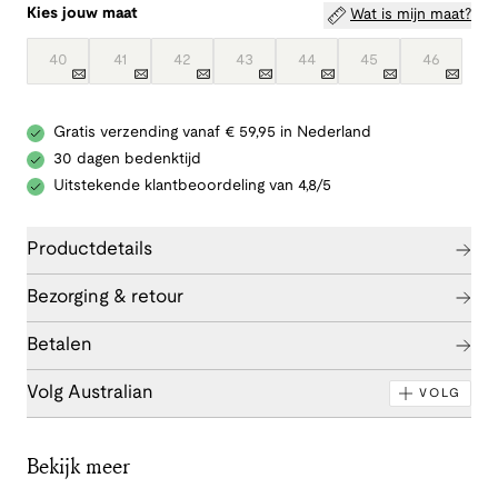
Kies jouw maat
Wat is mijn maat?
40
41
42
43
44
45
46
Gratis verzending vanaf € 59,95 in Nederland
30 dagen bedenktijd
Uitstekende klantbeoordeling van 4,8/5
Productdetails
Bezorging & retour
Betalen
Volg Australian
VOLG
Bekijk meer