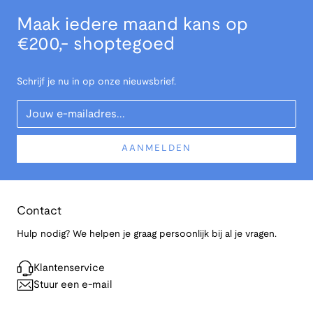
Maak iedere maand kans op
€200,- shoptegoed
Schrijf je nu in op onze nieuwsbrief.
Your Email
AANMELDEN
Contact
Hulp nodig? We helpen je graag persoonlijk bij al je vragen.
Klantenservice
Stuur een e-mail