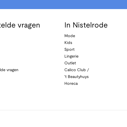
telde vragen
In Nistelrode
Mode
Kids
Sport
Lingerie
Outlet
lde vragen
Calico Club /
't Beautyhuys
Horeca