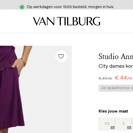
Op werkdagen voor 15.00 besteld, morgen in huis
Studio Ann
City dames kor
€
44
,
€
89
,
95
98
Je spaarbonus vo
Kies jouw maat
XS
S