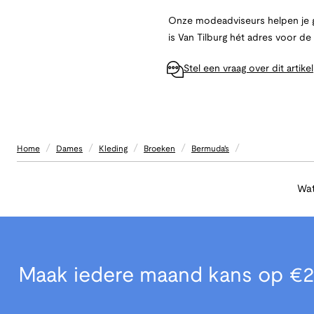
Onze modeadviseurs helpen je g
is Van Tilburg hét adres voor d
Stel een vraag over dit artikel
/
/
/
/
/
Home
Dames
Kleding
Broeken
Bermuda's
Wat
Maak iedere maand kans op €2