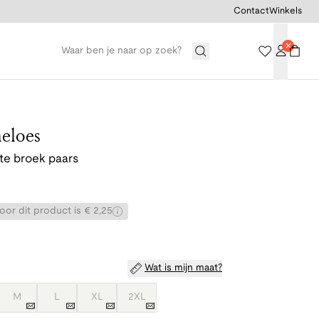
Contact
Winkels
eloes
te broek paars
or dit product is € 2,25
Wat is mijn maat?
M
L
XL
2XL