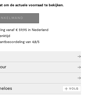
at om de actuele voorraad te bekijken.
WINKELMAND
ing vanaf € 59,95 in Nederland
nktijd
lantbeoordeling van 4,8/5
tour
neloes
VOLG