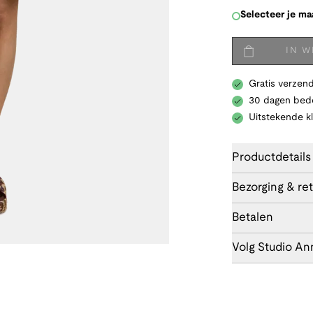
Selecteer je ma
IN 
Gratis verzend
30 dagen bede
Uitstekende k
Productdetails
Bezorging & re
Betalen
Volg Studio An