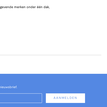
angevende merken onder één dak,
nieuwsbrief.
AANMELDEN