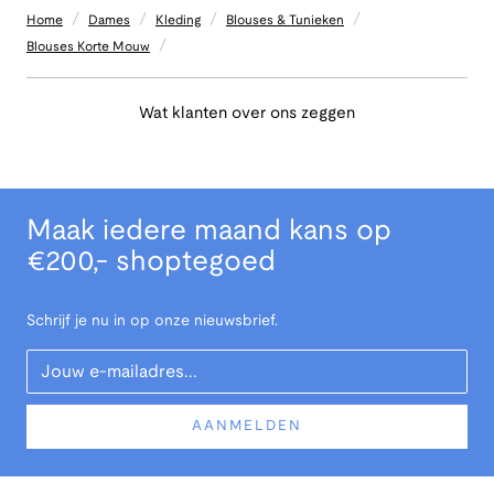
/
/
/
/
Home
Dames
Kleding
Blouses & Tunieken
/
Blouses Korte Mouw
Wat klanten over ons zeggen
Maak iedere maand kans op
€200,- shoptegoed
Schrijf je nu in op onze nieuwsbrief.
Your Email
AANMELDEN