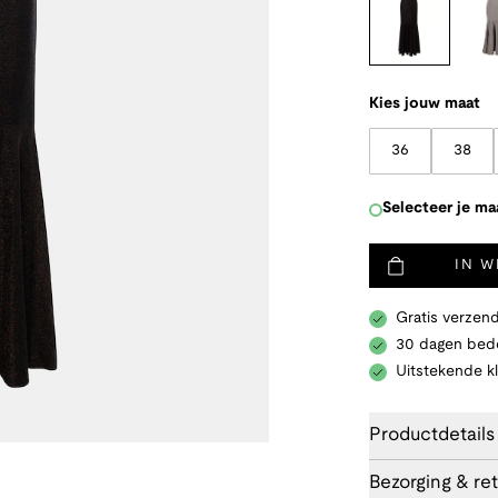
Kies jouw maat
36
38
Selecteer je ma
IN 
Gratis verzend
30 dagen bede
Uitstekende k
Productdetails
Bezorging & re