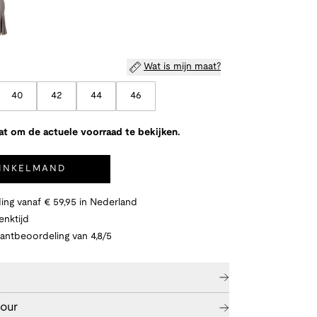
Wat is mijn maat?
40
42
44
46
at om de actuele voorraad te bekijken.
WINKELMAND
ing vanaf € 59,95 in Nederland
nktijd
lantbeoordeling van 4,8/5
tour