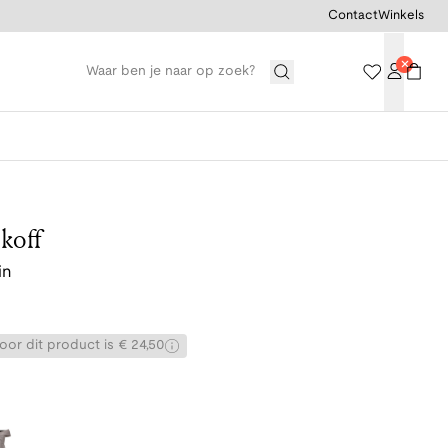
Contact
Winkels
koff
in
or dit product is € 24,50