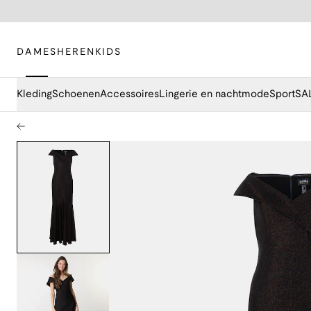
DAMES
HEREN
KIDS
Kleding
Schoenen
Accessoires
Lingerie en nachtmode
Sport
SA