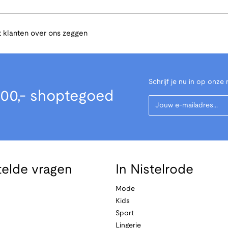
 klanten over ons zeggen
Schrijf je nu in op onze 
00,- shoptegoed
Your Email
telde vragen
In Nistelrode
Mode
Kids
Sport
Lingerie