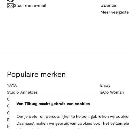
Stuur een e-mail
Garantie
Meer veelgeste
Populaire merken
YAYA
Enjoy
Studio Anneloes
&Co Woman
Cambio
Nukus
Van Tilburg maakt gebruik van cookies
Geisha
Law Of The Se
Cast Iron
Cavallaro Napol
Om je beter en persoonlijker te helpen, gebruiken wij cookie
Profuomo
Ballin
Daarnaast maken we gebruik van cookies voor het verzamele
No Excess
Only