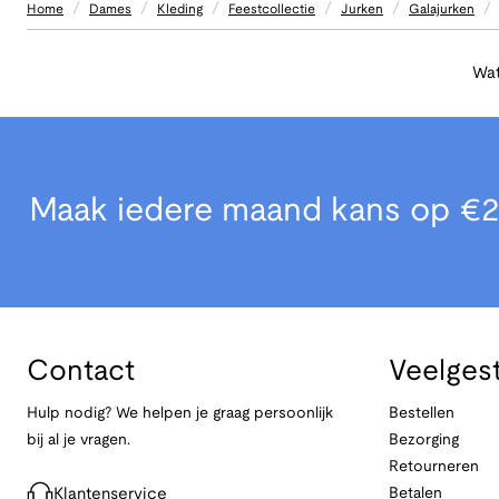
/
/
/
/
/
/
Home
Dames
Kleding
Feestcollectie
Jurken
Galajurken
Wat
Maak iedere maand kans op €2
Contact
Veelges
Hulp nodig? We helpen je graag persoonlijk
Bestellen
bij al je vragen.
Bezorging
Retourneren
Klantenservice
Betalen