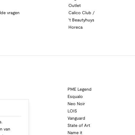
Outlet
lde vragen
Calico Club /
't Beautyhuys
Horeca
PME Legend
Esqualo
Neo Noir
a
LOIS
i
Vanguard
s.
State of Art
n van
Name it