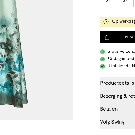
34
36
Op werkdag
IN 
Gratis verzend
30 dagen bede
Uitstekende k
Productdetails
Bezorging & re
Betalen
Volg Swing