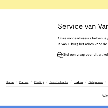
Service van
Van
Onze modeadviseurs helpen je g
is Van Tilburg hét adres voor d
Stel een vraag over dit artikel
/
/
/
/
/
/
Home
Dames
Kleding
Feestcollectie
Jurken
Galajurken
Wat