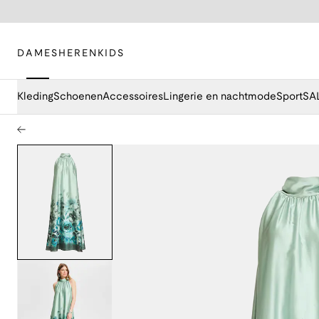
DAMES
HEREN
KIDS
Kleding
Schoenen
Accessoires
Lingerie en nachtmode
Sport
SA