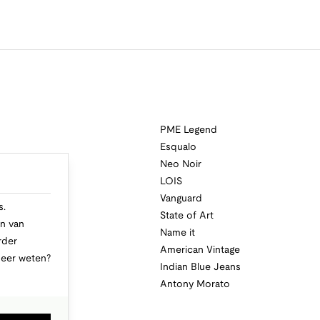
PME Legend
Esqualo
Neo Noir
a
LOIS
i
Vanguard
s.
State of Art
n van
Name it
rder
American Vintage
Meer weten?
Indian Blue Jeans
Antony Morato