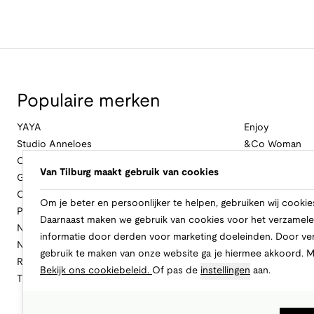
Populaire merken
YAYA
Enjoy
Studio Anneloes
&Co Woman
Cambio
Nukus
Van Tilburg maakt gebruik van cookies
Geisha
Law Of The Se
Cast Iron
Cavallaro Napol
Om je beter en persoonlijker te helpen, gebruiken wij cookie
Profuomo
Ballin
Daarnaast maken we gebruik van cookies voor het verzamele
No Excess
Only
informatie door derden voor marketing doeleinden. Door ve
New Balance
Freebird
gebruik te maken van onze website ga je hiermee akkoord. 
Rinascimento
Alix The Label
Bekijk ons cookiebeleid.
Of pas de
instellingen
aan.
Tramontana
CASAMODA