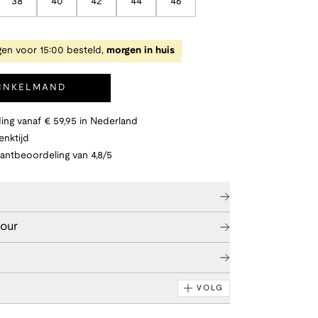
38
40
42
44
46
en voor 15:00 besteld,
morgen in huis
WINKELMAND
ing vanaf € 59,95 in Nederland
nktijd
lantbeoordeling van 4,8/5
tour
VOLG