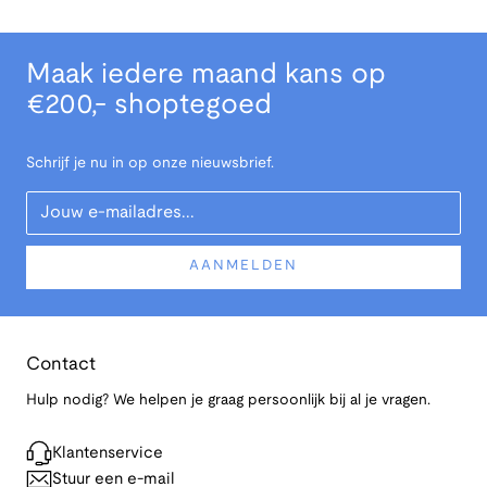
Maak iedere maand kans op
€200,- shoptegoed
Schrijf je nu in op onze nieuwsbrief.
Your Email
AANMELDEN
Contact
Hulp nodig? We helpen je graag persoonlijk bij al je vragen.
Klantenservice
Stuur een e-mail