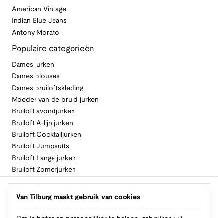
American Vintage
Indian Blue Jeans
Antony Morato
Populaire categorieën
Dames jurken
Dames blouses
Dames bruiloftskleding
Moeder van de bruid jurken
Bruiloft avondjurken
Bruiloft A-lijn jurken
Bruiloft Cocktailjurken
Bruiloft Jumpsuits
Bruiloft Lange jurken
Bruiloft Zomerjurken
Volg Van Tilburg
Van Tilburg maakt gebruik van cookies