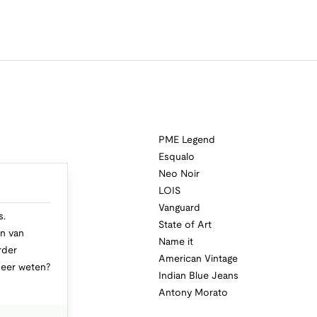
PME Legend
Esqualo
Neo Noir
a
LOIS
i
Vanguard
s.
State of Art
n van
Name it
rder
American Vintage
Meer weten?
Indian Blue Jeans
Antony Morato