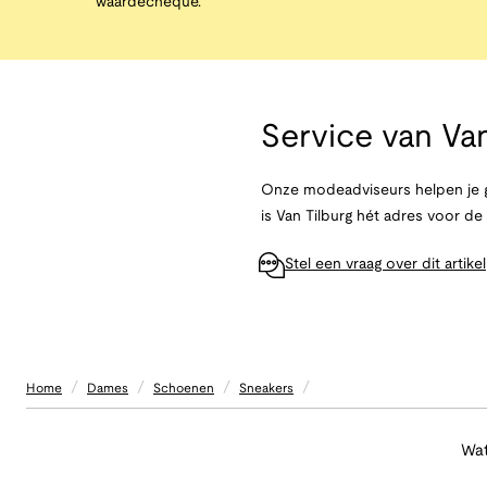
waardecheque.
Service van
Van
Onze modeadviseurs helpen je g
is Van Tilburg hét adres voor d
Stel een vraag over dit artikel
/
/
/
/
Home
Dames
Schoenen
Sneakers
Wat