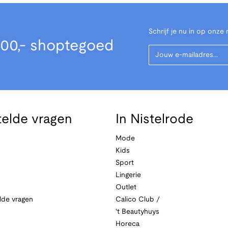
Schrijf je nu in op onze 
00,- shoptegoed
Your Email
telde vragen
In Nistelrode
Mode
Kids
Sport
Lingerie
Outlet
lde vragen
Calico Club /
't Beautyhuys
Horeca