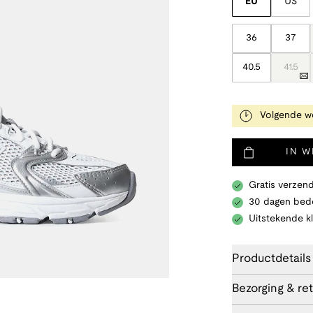
EU
US
36
37
40.5
41.5
Volgende we
IN 
Gratis verzend
30 dagen bede
Uitstekende k
Productdetails
Bezorging & re