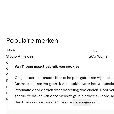
Populaire merken
YAYA
Enjoy
Studio Anneloes
&Co Woman
Cambio
Nukus
Van Tilburg maakt gebruik van cookies
Geisha
Law Of The Se
Cast Iron
Cavallaro Napol
Om je beter en persoonlijker te helpen, gebruiken wij cookie
Profuomo
Ballin
Daarnaast maken we gebruik van cookies voor het verzamele
No Excess
Only
informatie door derden voor marketing doeleinden. Door ve
New Balance
Freebird
gebruik te maken van onze website ga je hiermee akkoord. 
Rinascimento
Alix The Label
Bekijk ons cookiebeleid.
Of pas de
instellingen
aan.
Tramontana
CASAMODA