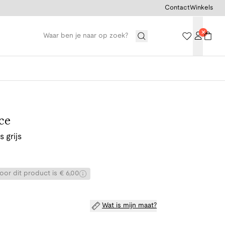
Contact
Winkels
ce
 grijs
or dit product is € 6,00
Wat is mijn maat?