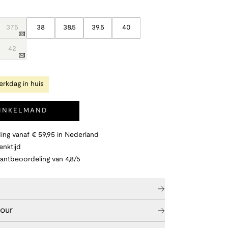
37.5
38
38.5
39.5
40
42
rkdag in huis
WINKELMAND
ing vanaf € 59,95 in Nederland
nktijd
lantbeoordeling van 4,8/5
tour