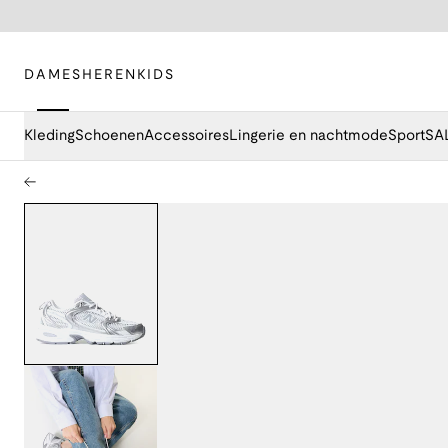
DAMES
HEREN
KIDS
Kleding
Schoenen
Accessoires
Lingerie en nachtmode
Sport
SA