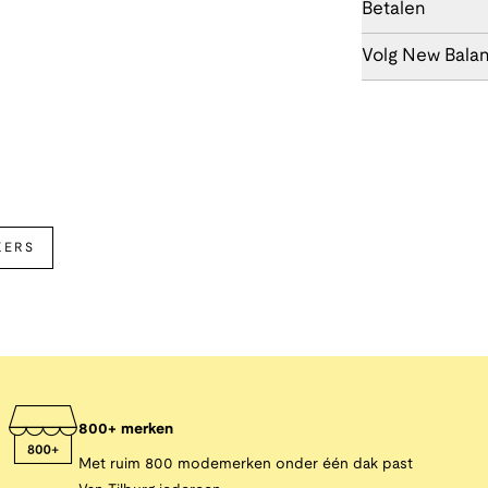
Betalen
Volg New Bala
KERS
800+ merken
Met ruim 800 modemerken onder één dak past