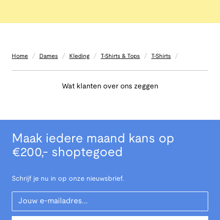
/
/
/
/
/
Home
Dames
Kleding
T-Shirts & Tops
T-Shirts
Wat klanten over ons zeggen
Maak iedere maand kans op
€200,- shoptegoed
Schrijf je nu in op onze nieuwsbrief.
Your Email