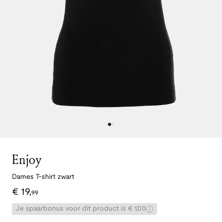
Enjoy
Dames T-shirt zwart
€
19
,
99
Je spaarbonus voor dit product is € 1,00