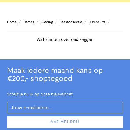
/
/
/
/
/
Home
Dames
Kleding
Feestcollectie
Jumpsuits
Wat klanten over ons zeggen
Maak iedere maand kans op
€200,- shoptegoed
Schrijf je nu in op onze nieuwsbrief.
Your Email
AANMELDEN