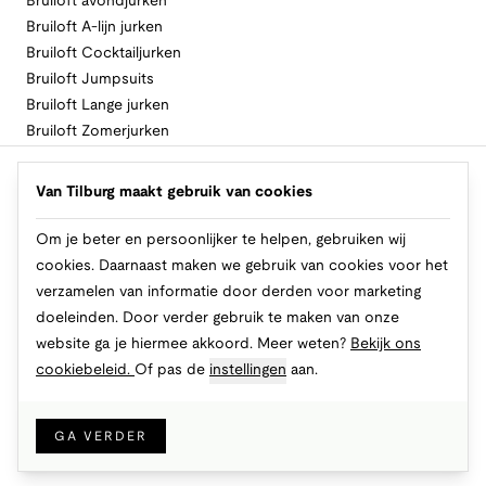
Bruiloft avondjurken
Bruiloft A-lijn jurken
Bruiloft Cocktailjurken
Bruiloft Jumpsuits
Bruiloft Lange jurken
Bruiloft Zomerjurken
Volg Van Tilburg
Van Tilburg maakt gebruik van cookies
Om je beter en persoonlijker te helpen, gebruiken wij
cookies. Daarnaast maken we gebruik van cookies voor het
Makkelijk en veilig betalen
verzamelen van informatie door derden voor marketing
doeleinden. Door verder gebruik te maken van onze
website ga je hiermee akkoord. Meer weten?
Bekijk ons
cookiebeleid.
Of pas de
instellingen
aan.
© 2026 Van Tilburg Online
Cookies
Privacy
Algemene voorwaarden
GA VERDER
IN WINKELMAND