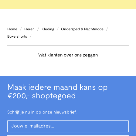
/
/
/
/
Home
Heren
Kleding
Ondergoed & Nachtmode
/
Boxershorts
Wat klanten over ons zeggen
Maak iedere maand kans op
€200,- shoptegoed
Schrijf je nu in op onze nieuwsbrief.
Your Email