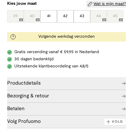
Kies jouw maat
Wat is mijn maat?
39
40
41
42
43
44
45
Volgende werkdag verzonden
Gratis verzending vanaf € 59,95 in Nederland
30 dagen bedenktijd
Uitstekende klantbeoordeling van 4,8/5
Productdetails
Bezorging & retour
Betalen
Volg Profuomo
VOLG