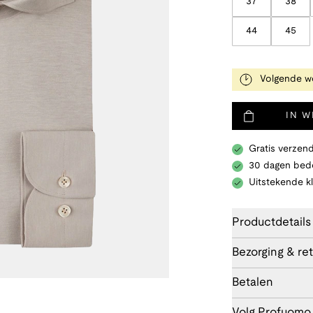
37
38
44
45
Volgende w
IN 
Gratis verzend
30 dagen bede
Uitstekende k
Productdetails
Bezorging & re
Betalen
Volg Profuomo