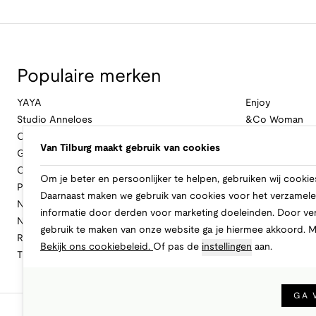
Populaire merken
YAYA
Enjoy
Studio Anneloes
&Co Woman
Cambio
Nukus
Van Tilburg maakt gebruik van cookies
Geisha
Law Of The Se
Cast Iron
Cavallaro Napol
Om je beter en persoonlijker te helpen, gebruiken wij cookie
Profuomo
Ballin
Daarnaast maken we gebruik van cookies voor het verzamele
No Excess
Only
informatie door derden voor marketing doeleinden. Door ve
New Balance
Freebird
gebruik te maken van onze website ga je hiermee akkoord. 
Rinascimento
Alix The Label
Bekijk ons cookiebeleid.
Of pas de
instellingen
aan.
Tramontana
CASAMODA
GA 