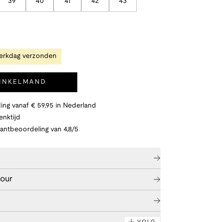
39
40
41
42
43
erkdag verzonden
WINKELMAND
ing vanaf € 59,95 in Nederland
nktijd
lantbeoordeling van 4,8/5
tour