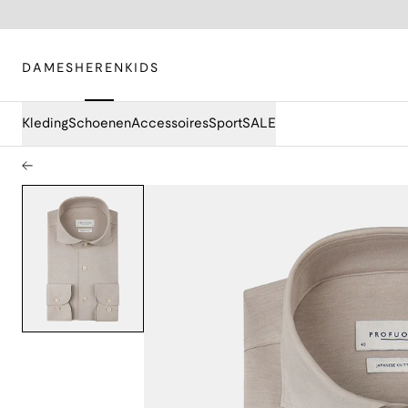
DAMES
HEREN
KIDS
Kleding
Schoenen
Accessoires
Sport
SALE