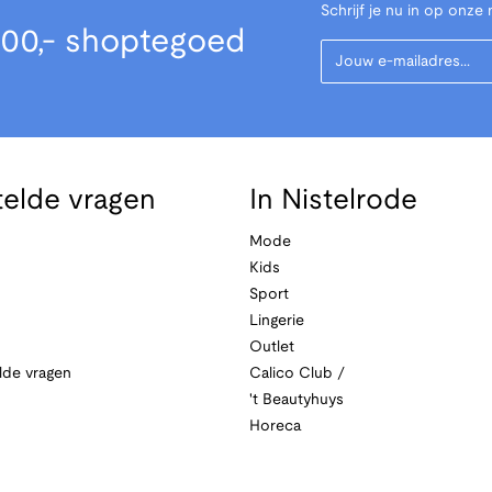
Schrijf je nu in op onze 
00,- shoptegoed
Your Email
telde vragen
In Nistelrode
Mode
Kids
Sport
Lingerie
Outlet
lde vragen
Calico Club /
't Beautyhuys
Horeca