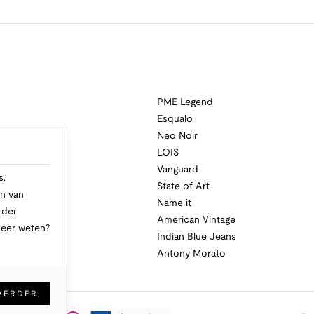
PME Legend
Esqualo
Neo Noir
a
LOIS
i
Vanguard
s.
State of Art
n van
Name it
rder
American Vintage
Meer weten?
Indian Blue Jeans
Antony Morato
VERDER