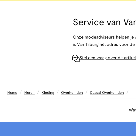
Service van
Van
Onze modeadviseurs helpen je g
is Van Tilburg hét adres voor d
Stel een vraag over dit artikel
/
/
/
/
/
Home
Heren
Kleding
Overhemden
Casual Overhemden
Wat