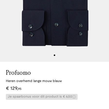
Profuomo
Heren overhemd lange mouw blauw
€
129
,
95
Je spaarbonus voor dit product is € 6,50