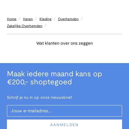
/
/
/
/
Home
Heren
Kleding
Overhemden
/
Zakelijke Overhemden
Wat klanten over ons zeggen
Maak iedere maand kans op
€200,- shoptegoed
Schrijf je nu in op onze nieuwsbrief.
Your Email
AANMELDEN