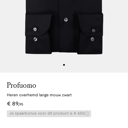
Profuomo
Heren overhemd lange mouw zwart
€
89
,
95
Je spaarbonus voor dit product is € 4,50