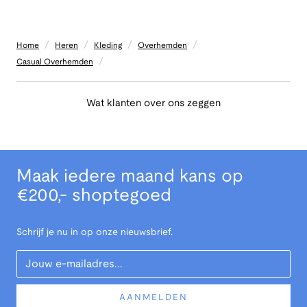
/
/
/
/
Home
Heren
Kleding
Overhemden
/
Casual Overhemden
Wat klanten over ons zeggen
Maak iedere maand kans op
€200,- shoptegoed
Schrijf je nu in op onze nieuwsbrief.
Your Email
AANMELDEN