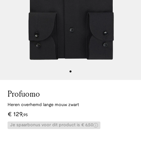
Profuomo
Heren overhemd lange mouw zwart
€
129
,
95
Je spaarbonus voor dit product is € 6,50