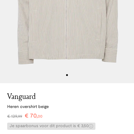
Vanguard
Heren overshirt beige
€
70
,
€
139
,
99
00
Je spaarbonus voor dit product is € 3,50