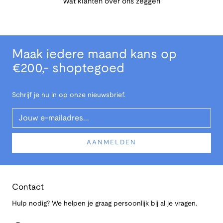
Wat klanten over ons zeggen
Maak iedere maand kans op
€200,- shoptegoed
Schrijf je nu in op onze nieuwsbrief.
Your Email
AANMELDEN
Contact
Hulp nodig? We helpen je graag persoonlijk bij al je vragen.