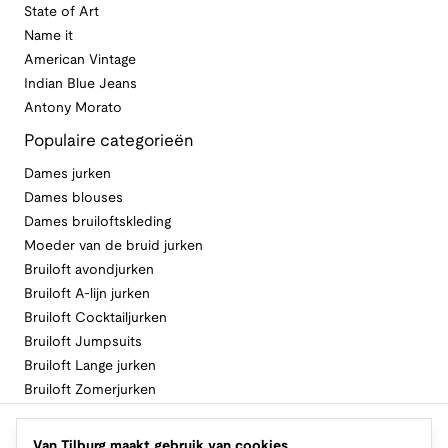
State of Art
Name it
American Vintage
Indian Blue Jeans
Antony Morato
Populaire categorieën
Dames jurken
Dames blouses
Dames bruiloftskleding
Moeder van de bruid jurken
Bruiloft avondjurken
Bruiloft A-lijn jurken
Bruiloft Cocktailjurken
Bruiloft Jumpsuits
Bruiloft Lange jurken
Bruiloft Zomerjurken
Volg Van Tilburg
Van Tilburg maakt gebruik van cookies