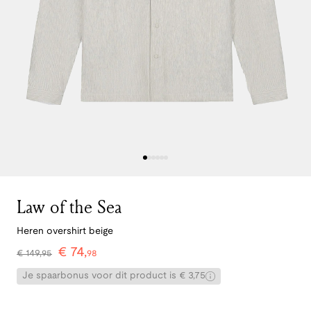
Law of the Sea
Heren overshirt beige
€
74
,
€
149
,
95
98
Je spaarbonus voor dit product is € 3,75