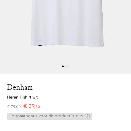
Denham
Heren T-shirt wit
€
39
,
€
79
,
00
50
Je spaarbonus voor dit product is € 1,98