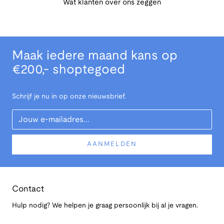
Wat klanten over ons zeggen
Maak iedere maand kans op
€200,- shoptegoed
Schrijf je nu in op onze nieuwsbrief.
Your Email
AANMELDEN
Contact
Hulp nodig? We helpen je graag persoonlijk bij al je vragen.