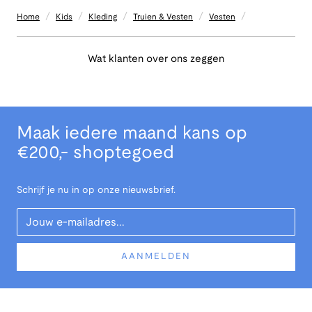
/
/
/
/
/
Home
Kids
Kleding
Truien & Vesten
Vesten
Wat klanten over ons zeggen
Maak iedere maand kans op
€200,- shoptegoed
Schrijf je nu in op onze nieuwsbrief.
Your Email
AANMELDEN