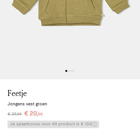
Feetje
Jongens vest groen
€
20
,
€
39
,
99
00
Je spaarbonus voor dit product is € 1,00