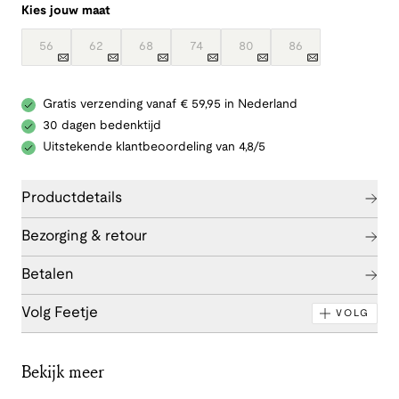
Kies jouw maat
56
62
68
74
80
86
Gratis verzending vanaf € 59,95 in Nederland
30 dagen bedenktijd
Uitstekende klantbeoordeling van 4,8/5
Productdetails
Bezorging & retour
Betalen
Volg Feetje
VOLG
Bekijk meer