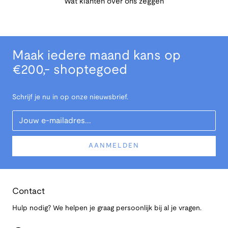
Wat klanten over ons zeggen
Maak iedere maand kans op
€200,- shoptegoed
Schrijf je nu in op onze nieuwsbrief.
Your Email
AANMELDEN
Contact
Hulp nodig? We helpen je graag persoonlijk bij al je vragen.