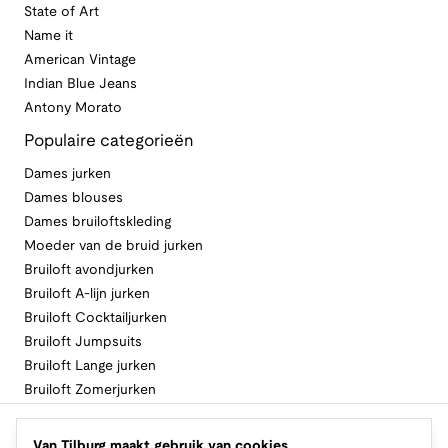
State of Art
Name it
American Vintage
Indian Blue Jeans
Antony Morato
Populaire categorieën
Dames jurken
Dames blouses
Dames bruiloftskleding
Moeder van de bruid jurken
Bruiloft avondjurken
Bruiloft A-lijn jurken
Bruiloft Cocktailjurken
Bruiloft Jumpsuits
Bruiloft Lange jurken
Bruiloft Zomerjurken
Volg Van Tilburg
Van Tilburg maakt gebruik van cookies