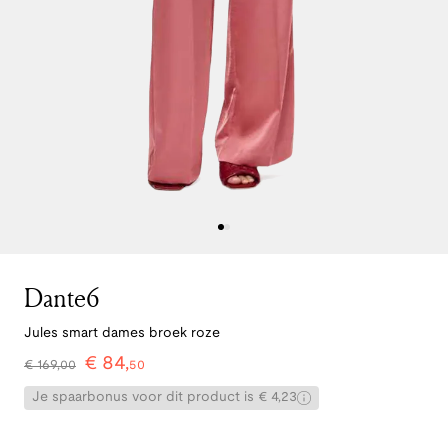
Dante6
Jules smart dames broek roze
€
84
,
€
169
,
00
50
Je spaarbonus voor dit product is € 4,23