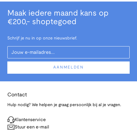
Maak iedere maand kans op
€200,- shoptegoed
Schrijf je nu in op onze nieuwsbrief.
Your Email
AANMELDEN
Contact
Hulp nodig? We helpen je graag persoonlijk bij al je vragen.
Klantenservice
Stuur een e-mail