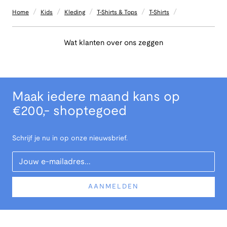
/
/
/
/
/
Home
Kids
Kleding
T-Shirts & Tops
T-Shirts
Wat klanten over ons zeggen
Maak iedere maand kans op
€200,- shoptegoed
Schrijf je nu in op onze nieuwsbrief.
Your Email
AANMELDEN