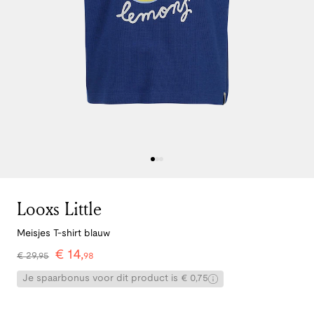
Looxs Little
Meisjes T-shirt blauw
€
14
,
€
29
,
95
98
Je spaarbonus voor dit product is € 0,75