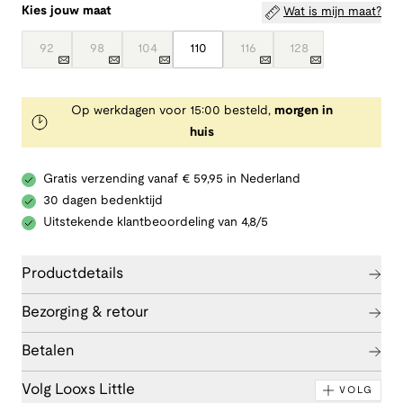
Kies jouw maat
Wat is mijn maat?
92
98
104
110
116
128
Op werkdagen voor 15:00 besteld,
morgen in
huis
Gratis verzending vanaf € 59,95 in Nederland
30 dagen bedenktijd
Uitstekende klantbeoordeling van 4,8/5
Productdetails
Bezorging & retour
Betalen
Volg Looxs Little
VOLG