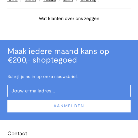
Home
Dames
Kleding
Jeans
Wide Leg
Wat klanten over ons zeggen
Maak iedere maand kans op
€200,- shoptegoed
Schrijf je nu in op onze nieuwsbrief.
Your Email
AANMELDEN
Contact