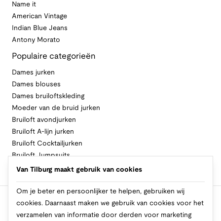
Name it
American Vintage
Indian Blue Jeans
Antony Morato
Populaire categorieën
Dames jurken
Dames blouses
Dames bruiloftskleding
Moeder van de bruid jurken
Bruiloft avondjurken
Bruiloft A-lijn jurken
Bruiloft Cocktailjurken
Bruiloft Jumpsuits
Bruiloft Lange jurken
Van Tilburg maakt gebruik van cookies
Bruiloft Zomerjurken
Om je beter en persoonlijker te helpen, gebruiken wij
cookies. Daarnaast maken we gebruik van cookies voor het
Volg Van Tilburg
verzamelen van informatie door derden voor marketing