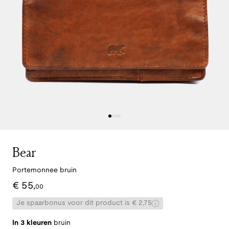
Bear
Portemonnee bruin
€
55
,
00
Je spaarbonus voor dit product is € 2,75
In 3 kleuren
bruin