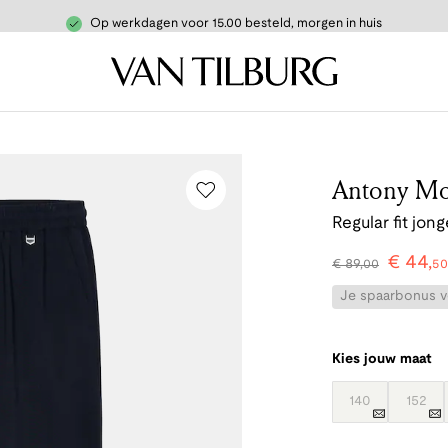
Op werkdagen voor 15.00 besteld, morgen in huis
Antony Mo
Regular fit jon
€
44
,
€
89
,
00
50
Je spaarbonus vo
Kies jouw maat
140
152