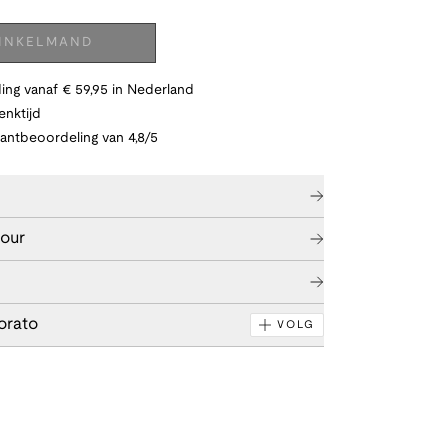
WINKELMAND
ing vanaf € 59,95 in Nederland
nktijd
lantbeoordeling van 4,8/5
tour
orato
VOLG