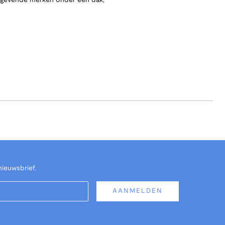
angevende merken onder één dak,
nieuwsbrief.
AANMELDEN