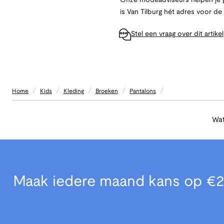
Onze modeadviseurs helpen je g
is Van Tilburg hét adres voor d
Stel een vraag over dit artikel
/
/
/
/
/
Home
Kids
Kleding
Broeken
Pantalons
Wat
Maak iedere maand kans op €2