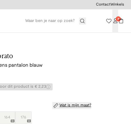
Contact
Winkels
rato
gens pantalon blauw
or dit product is € 2,23
Wat is mijn maat?
164
176