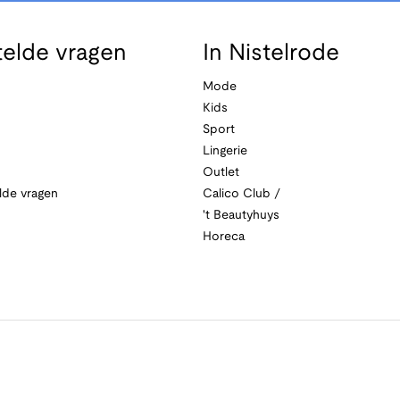
telde vragen
In Nistelrode
Mode
Kids
Sport
Lingerie
Outlet
lde vragen
Calico Club /
't Beautyhuys
Horeca