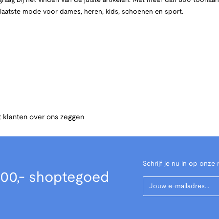
raag bij het vinden van de juiste artikelen. Met meer dan 800 toona
e laatste mode voor dames, heren, kids, schoenen en sport.
 klanten over ons zeggen
Schrijf je nu in op onze 
00,- shoptegoed
Your Email