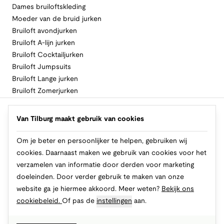
Dames bruiloftskleding
Moeder van de bruid jurken
Bruiloft avondjurken
Bruiloft A-lijn jurken
Bruiloft Cocktailjurken
Bruiloft Jumpsuits
Bruiloft Lange jurken
Bruiloft Zomerjurken
Volg Van Tilburg
Van Tilburg maakt gebruik van cookies
Om je beter en persoonlijker te helpen, gebruiken wij
cookies. Daarnaast maken we gebruik van cookies voor het
Makkelijk en veilig betalen
verzamelen van informatie door derden voor marketing
doeleinden. Door verder gebruik te maken van onze
website ga je hiermee akkoord. Meer weten?
Bekijk ons
cookiebeleid.
Of pas de
instellingen
aan.
© 2026 Van Tilburg Online