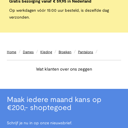
Gratis bezorging vanaf € 59,95 in Nederland
Op werkdagen vóór 15:00 uur besteld, is dezelfde dag
verzonden.
/
/
/
/
/
Home
Dames
Kleding
Broeken
Pantalons
Wat klanten over ons zeggen
Maak iedere maand kans op
€200,- shoptegoed
Schrijf je nu in op onze nieuwsbrief.