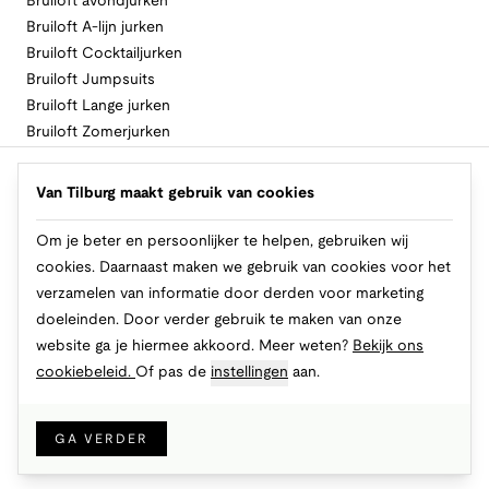
Bruiloft avondjurken
Bruiloft A-lijn jurken
Bruiloft Cocktailjurken
Bruiloft Jumpsuits
Bruiloft Lange jurken
Bruiloft Zomerjurken
Volg Van Tilburg
Van Tilburg maakt gebruik van cookies
Om je beter en persoonlijker te helpen, gebruiken wij
cookies. Daarnaast maken we gebruik van cookies voor het
Makkelijk en veilig betalen
verzamelen van informatie door derden voor marketing
doeleinden. Door verder gebruik te maken van onze
website ga je hiermee akkoord. Meer weten?
Bekijk ons
cookiebeleid.
Of pas de
instellingen
aan.
© 2026 Van Tilburg Online
Cookies
Privacy
Algemene voorwaarden
GA VERDER
IN WINKELMAND