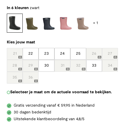
In 6 kleuren
zwart
+ 1
Kies jouw maat
21
22
23
24
25
26
27
28
29
30
31
32
33
34
35
36
Selecteer je maat om de actuele voorraad te bekijken.
Gratis verzending vanaf € 59,95 in Nederland
30 dagen bedenktijd
Uitstekende klantbeoordeling van 4,8/5