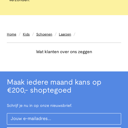
verzonden.
/
/
/
/
Home
Kids
Schoenen
Laarzen
Wat klanten over ons zeggen
Maak iedere maand kans op
€200,- shoptegoed
Schrijf je nu in op onze nieuwsbrief.
Your Email