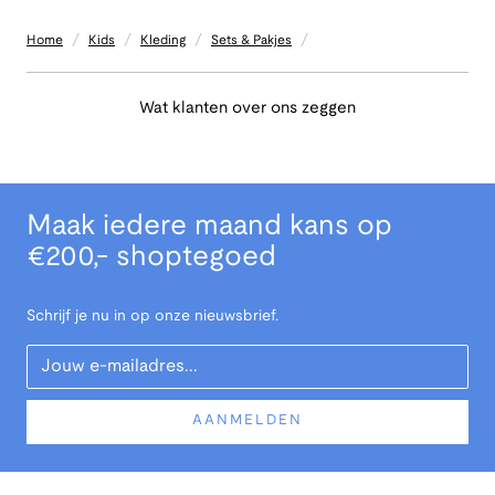
/
/
/
/
Home
Kids
Kleding
Sets & Pakjes
Wat klanten over ons zeggen
Maak iedere maand kans op
€200,- shoptegoed
Schrijf je nu in op onze nieuwsbrief.
Your Email
AANMELDEN