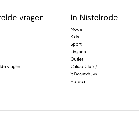
telde vragen
In Nistelrode
Mode
Kids
Sport
Lingerie
Outlet
lde vragen
Calico Club /
't Beautyhuys
Horeca