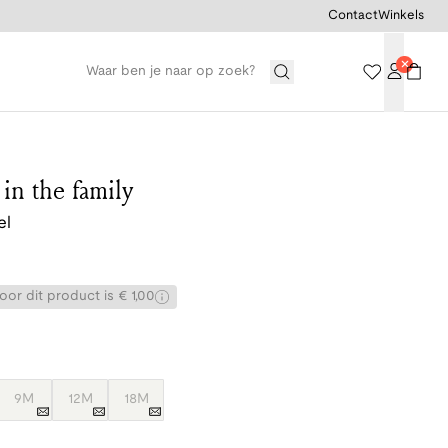
Contact
Winkels
n the family
el
or dit product is € 1,00
9M
12M
18M