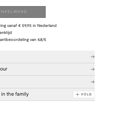
WINKELMAND
ing vanaf € 59,95 in Nederland
nktijd
lantbeoordeling van 4,8/5
tour
in the family
VOLG