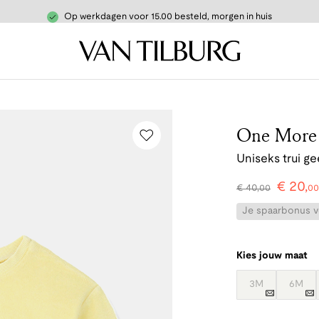
Op werkdagen voor 15.00 besteld, morgen in huis
One More i
Uniseks trui ge
€
20
,
€
40
,
00
00
Je spaarbonus vo
Kies jouw maat
3M
6M