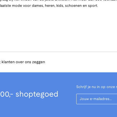
e laatste mode voor dames, heren, kids, schoenen en sport.
 klanten over ons zeggen
Schrijf je nu in op onze 
00,- shoptegoed
Your Email