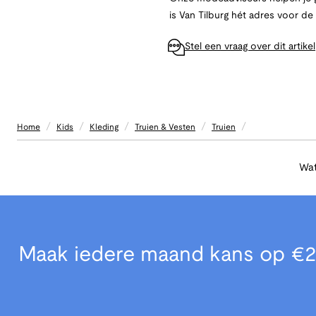
is Van Tilburg hét adres voor d
Stel een vraag over dit artikel
/
/
/
/
/
Home
Kids
Kleding
Truien & Vesten
Truien
Wat
Maak iedere maand kans op €2