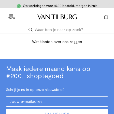
Op werkdagen voor 15.00 besteld, morgen in huis
Menu
Wat klanten over ons zeggen
Maak iedere maand kans op
€200,- shoptegoed
Schrijf je nu in op onze nieuwsbrief.
Your Email