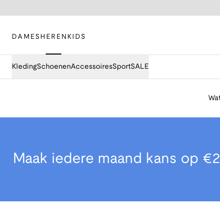
DAMES
HEREN
KIDS
Kleding
Schoenen
Accessoires
Sport
SALE
Wat
Maak iedere maand kans op €2