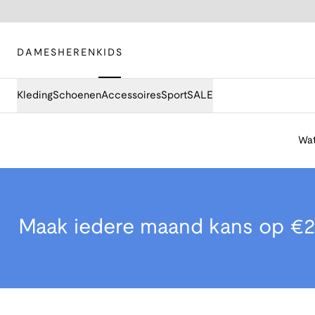
DAMES
HEREN
KIDS
Kleding
Schoenen
Accessoires
Sport
SALE
Wat
Maak iedere maand kans op €2